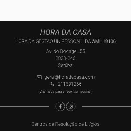
HORA DA CASA
HORA DA GESTAO UNIPESSOAL LDA
AMI: 18106
Av. do Bocage , 55
2830-246
Setúbal
geral@horadacasa.com
211391266
(Chamada para a rede fixa nacional)
Centros de Resolução de Litígios